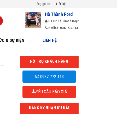
Bảng giá xe
Liên hệ
Hà Thành Ford
PTKD: Lê Thanh Hoạt
Hotline: 0987.772.113
ỨC & SỰ KIỆN
LIÊN HỆ
HỖ TRỢ KHÁCH HÀNG
0987.772.113
YÊU CẦU BÁO GIÁ
ĐĂNG KÝ NHẬN ƯU ĐÃI