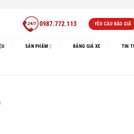
0987.772.113
YÊU CẦU BÁO GIÁ
ỆU
SẢN PHẨM
BẢNG GIÁ XE
TIN T
.