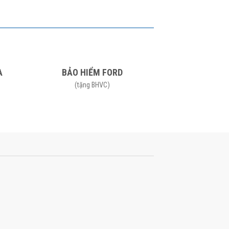
A
BẢO HIỂM FORD
(tặng BHVC)