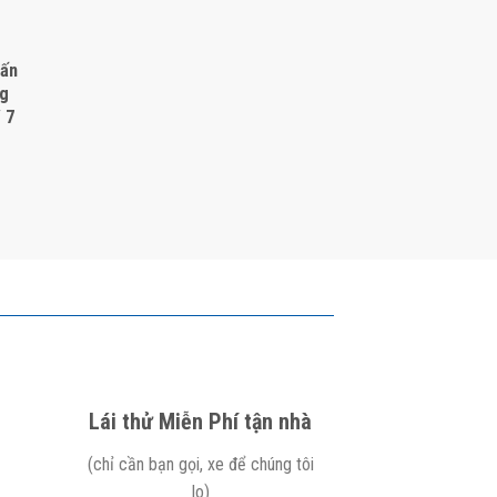
Dấn
ng
 7
Lái thử Miễn Phí tận nhà
(chỉ cần bạn gọi, xe để chúng tôi
lo)