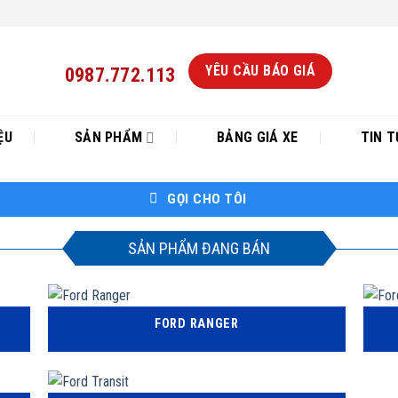
YÊU CẦU BÁO GIÁ
0987.772.113
ỆU
SẢN PHẨM
BẢNG GIÁ XE
TIN T
GỌI CHO TÔI
SẢN PHẨM ĐANG BÁN
FORD RANGER