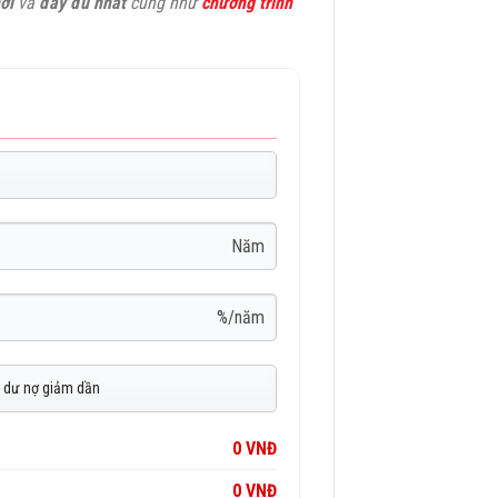
ới
và
đầy đủ nhất
cũng như
chương trình
Năm
%/năm
0 VNĐ
0 VNĐ