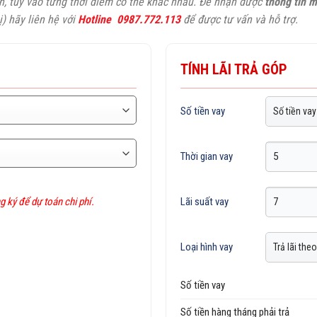
nh, tùy vào từng thời điểm có thể khác nhau. Để nhận được
thông tin m
ị) hãy liên hệ với
Hotline 0987.772.113
để được tư vấn và hỗ trợ.
TÍNH LÃI TRẢ GÓP
Số tiền vay
Thời gian vay
g ký để dự toán chi phí.
Lãi suất vay
Loại hình vay
Số tiền vay
Số tiền hàng tháng phải trả