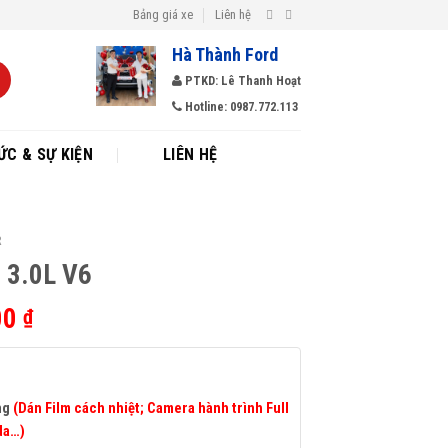
Bảng giá xe
Liên hệ
Hà Thành Ford
PTKD: Lê Thanh Hoạt
Hotline: 0987.772.113
ỨC & SỰ KIỆN
LIÊN HỆ
R
 3.0L V6
00
₫
ng
(
Dán Film cách nhiệt;
Camera hành trình Full
 da…)