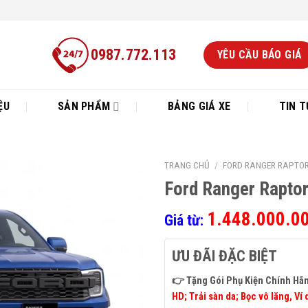
0987.772.113
YÊU CẦU BÁO GIÁ
ỆU
SẢN PHẨM
BẢNG GIÁ XE
TIN T
TRANG CHỦ
/
FORD RANGER RAPTO
Ford Ranger Raptor
1.448.000.0
Giá từ:
ƯU ĐÃI ĐẶC BIỆT
👉 Tặng Gói Phụ Kiện Chính Hã
HD; Trải sàn da; Bọc vô lăng, Ví