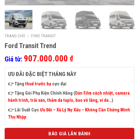
TRANG CHỦ
/
FORD TRANSIT
Ford Transit Trend
907.000.000
₫
Giá từ:
ƯU ĐÃI ĐẶC BIỆT THÁNG NÀY
👉 Tặng
thuế trước bạ
cực đại
👉 Tặng Gói Phụ Kiện Chính Hãng (
Dán Film cách nhiệt, camera
hành trình, trải sàn, thảm da taplo, bao vô lăng, ví da…
)
👉
Lãi Suất Cực
Ưu Đãi – Xủ Lý Nợ Xấu – Không Cần Chứng Minh
Thu Nhập
BÁO GIÁ LĂN BÁNH