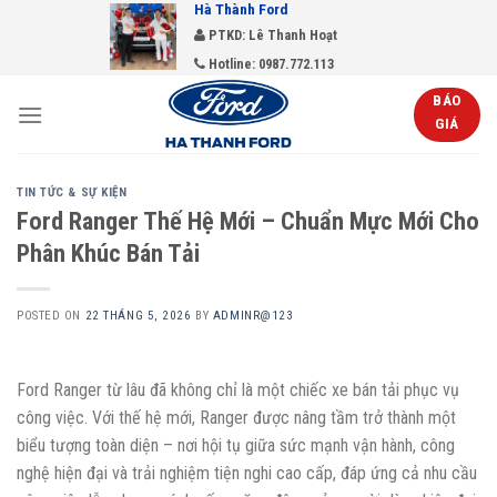
Hà Thành Ford
Skip
PTKD: Lê Thanh Hoạt
to
Hotline: 0987.772.113
content
BÁO
GIÁ
TIN TỨC & SỰ KIỆN
Ford Ranger Thế Hệ Mới – Chuẩn Mực Mới Cho
Phân Khúc Bán Tải
POSTED ON
22 THÁNG 5, 2026
BY
ADMINR@123
Ford Ranger từ lâu đã không chỉ là một chiếc xe bán tải phục vụ
công việc. Với thế hệ mới, Ranger được nâng tầm trở thành một
biểu tượng toàn diện – nơi hội tụ giữa sức mạnh vận hành, công
nghệ hiện đại và trải nghiệm tiện nghi cao cấp, đáp ứng cả nhu cầu