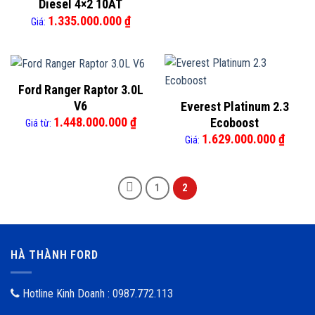
Diesel 4×2 10AT
1.335.000.000
₫
Giá:
Ford Ranger Raptor 3.0L
V6
Everest Platinum 2.3
1.448.000.000
₫
Ecoboost
Giá từ:
1.629.000.000
₫
Giá:
1
2
HÀ THÀNH FORD
Hotline Kinh Doanh : 0987.772.113