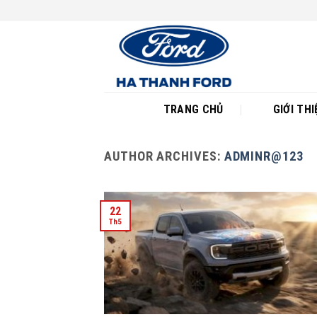
Skip
to
content
TRANG CHỦ
GIỚI THI
AUTHOR ARCHIVES:
ADMINR@123
22
Th5