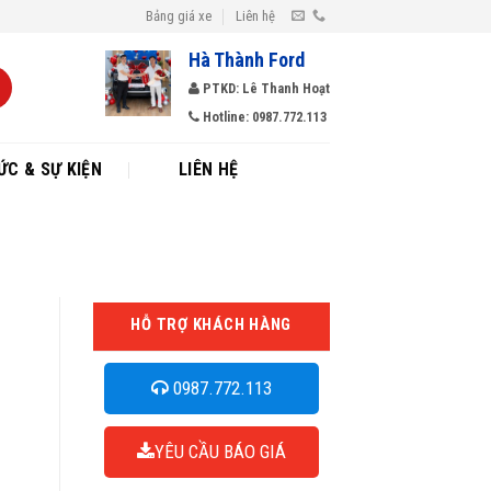
Bảng giá xe
Liên hệ
Hà Thành Ford
PTKD: Lê Thanh Hoạt
Hotline: 0987.772.113
ỨC & SỰ KIỆN
LIÊN HỆ
HỖ TRỢ KHÁCH HÀNG
0987.772.113
YÊU CẦU BÁO GIÁ