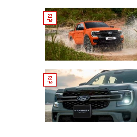
22
Th5
22
Th5