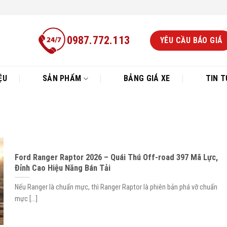
0987.772.113
YÊU CẦU BÁO GIÁ
ỆU
SẢN PHẨM
BẢNG GIÁ XE
TIN T
Ford Ranger Raptor 2026 – Quái Thú Off-road 397 Mã Lực,
Đỉnh Cao Hiệu Năng Bán Tải
Nếu Ranger là chuẩn mực, thì Ranger Raptor là phiên bản phá vỡ chuẩn
mực [...]