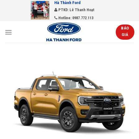
Hà Thành Ford
Skip
PTKD: Lê Thanh Hoạt
to
Hotline: 0987.772.113
content
BÁO
GIÁ