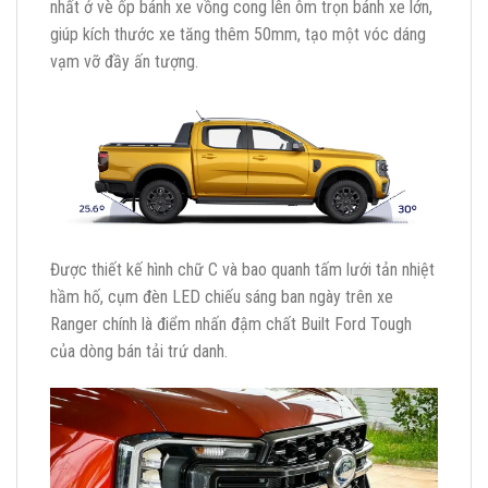
nhất ở vè ốp bánh xe vồng cong lên ôm trọn bánh xe lớn,
giúp kích thước xe tăng thêm 50mm, tạo một vóc dáng
vạm vỡ đầy ấn tượng.
Được thiết kế hình chữ C và bao quanh tấm lưới tản nhiệt
hầm hố, cụm đèn LED chiếu sáng ban ngày trên xe
Ranger chính là điểm nhấn đậm chất Built Ford Tough
của dòng bán tải trứ danh.