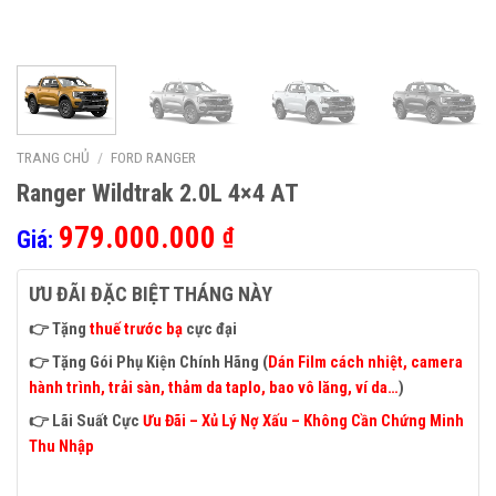
TRANG CHỦ
/
FORD RANGER
Ranger Wildtrak 2.0L 4×4 AT
979.000.000
₫
Giá:
ƯU ĐÃI ĐẶC BIỆT THÁNG NÀY
👉 Tặng
thuế trước bạ
cực đại
👉 Tặng Gói Phụ Kiện Chính Hãng (
Dán Film cách nhiệt, camera
hành trình, trải sàn, thảm da taplo, bao vô lăng, ví da…
)
👉
Lãi Suất Cực
Ưu Đãi – Xủ Lý Nợ Xấu – Không Cần Chứng Minh
Thu Nhập