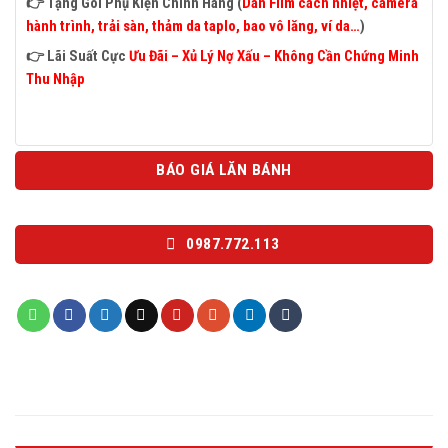
👉 Tặng Gói Phụ Kiện Chính Hãng (
Dán Film cách nhiệt, camera
hành trình, trải sàn, thảm da taplo, bao vô lăng, ví da…
)
👉
Lãi Suất Cực
Ưu Đãi – Xủ Lý Nợ Xấu – Không Cần Chứng Minh
Thu Nhập
BÁO GIÁ LĂN BÁNH
0987.772.113