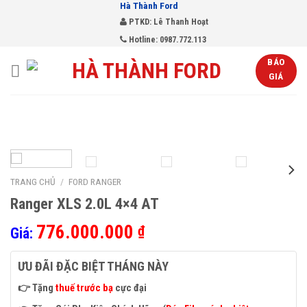
Hà Thành Ford
Skip
PTKD: Lê Thanh Hoạt
to
Hotline: 0987.772.113
content
BÁO
GIÁ
TRANG CHỦ
/
FORD RANGER
Ranger XLS 2.0L 4×4 AT
776.000.000
₫
Giá:
ƯU ĐÃI ĐẶC BIỆT THÁNG NÀY
👉 Tặng
thuế trước bạ
cực đại